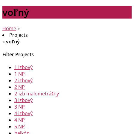
voľný
Home
»
Projects
»
voľný
Filter Projects
1 izbový
1 NP
2 izbový
2 NP
2-izb malometrážny
3 izbový
3 NP
4 izbový
4 NP
5 NP
balkón