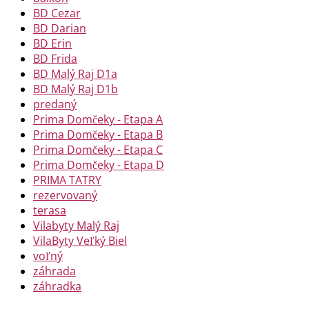
BD Cezar
BD Darian
BD Erin
BD Frida
BD Malý Raj D1a
BD Malý Raj D1b
predaný
Prima Domčeky - Etapa A
Prima Domčeky - Etapa B
Prima Domčeky - Etapa C
Prima Domčeky - Etapa D
PRIMA TATRY
rezervovaný
terasa
Vilabyty Malý Raj
VilaByty Veľký Biel
voľný
záhrada
záhradka