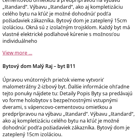
cementovou omietkou a predprípravou na výbavu
„štandard“. Výbavu „štandard“, ako aj kompletizáciu
celého bytu na kľúč je možné dohodnúť podľa
požiadaviek zákazníka. Bytový dom je zateplený 15cm
izoláciou. Okná sú z izolačným trojsklom. Každý byt má
vlastné elektrické podlahové kúrenie s možnosťou
individuálneho
View more ...
Bytový dom Malý Raj – byt B11
Úpravou vnútorných priečok vieme vytvoriť
malometrážny 2-izbový byt. Ďalšie informácie ohľadne
tejto ponuky nájdete tu: Detaily Popis Byty sa predávajú
vo forme holobytov s bezpečnostnými vstupnými
dverami, s vápencovo-cementovou omietkou a
predprípravou na výbavu „štandard“. Výbavu „štandard“,
ako aj kompletizáciu celého bytu na kľúč je možné
dohodnúť podľa požiadaviek zákazníka. Bytový dom je
zateplený 15cm izoláciou.