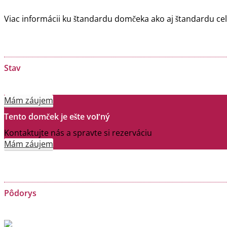
Viac informácii ku štandardu domčeka ako aj štandardu ce
Stav
Mám záujem
Tento domček je ešte voľný
Kontaktujte nás a spravte si rezerváciu
Mám záujem
Pôdorys