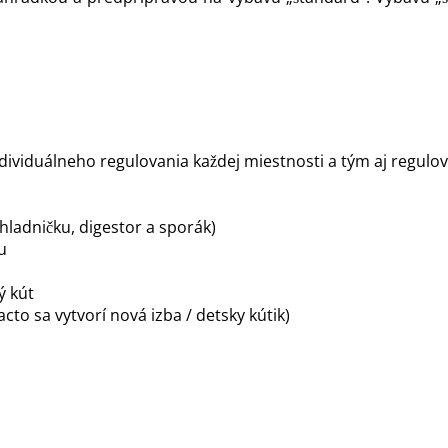
dividuálneho regulovania každej miestnosti a tým aj regulo
hladničku, digestor a sporák)
u
ý kút
cto sa vytvorí nová izba / detsky kútik)