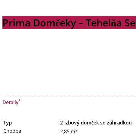
Prima Domčeky – Tehelňa Sen
*
Detaily
Typ
2-izbový domček so záhradkou
2
Chodba
2,85 m