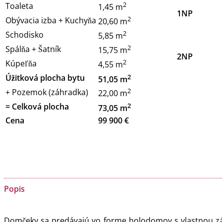
2
Toaleta
1,45 m
1NP
2
Obývacia izba + Kuchyňa
20,60 m
2
Schodisko
5,85 m
2
Spálňa + Šatník
15,75 m
2NP
2
Kúpeľňa
4,55 m
2
Úžitková plocha bytu
51,05 m
2
+ Pozemok (záhradka)
22,00 m
2
= Celková plocha
73,05 m
Cena
99 900 €
Popis
Domčeky sa predávajú vo forme holodomov s vlastnou záh