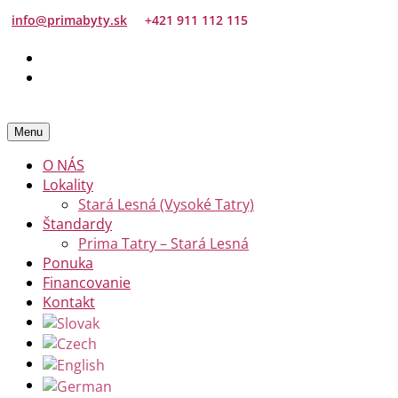
info@primabyty.sk
+421 911 112 115
Menu
O NÁS
Lokality
Stará Lesná (Vysoké Tatry)
Štandardy
Prima Tatry – Stará Lesná
Ponuka
Financovanie
Kontakt