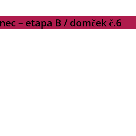
ec – etapa B / domček č.6