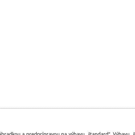
radkou a predprípravou na výbavu „štandard“. Výbavu „št