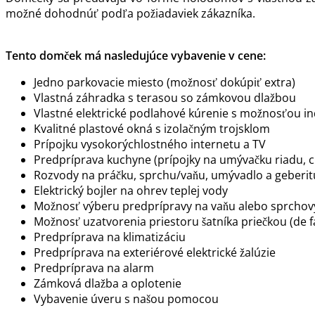
možné dohodnúť podľa požiadaviek zákazníka.
Tento domček má nasledujúce vybavenie v cene:
Jedno parkovacie miesto (možnosť dokúpiť extra)
Vlastná záhradka s terasou so zámkovou dlažbou
Vlastné elektrické podlahové kúrenie s možnosťou in
Kvalitné plastové okná s izolačným trojsklom
Prípojku vysokorýchlostného internetu a TV
Predpríprava kuchyne (prípojky na umývačku riadu, c
Rozvody na práčku, sprchu/vaňu, umývadlo a geberit
Elektrický bojler na ohrev teplej vody
Možnosť výberu predprípravy na vaňu alebo sprchov
Možnosť uzatvorenia priestoru šatníka priečkou (de fa
Predpríprava na klimatizáciu
Predpríprava na exteriérové elektrické žalúzie
Predpríprava na alarm
Zámková dlažba a oplotenie
Vybavenie úveru s našou pomocou