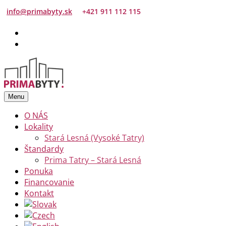
info@primabyty.sk
+421 911 112 115
Menu
O NÁS
Lokality
Stará Lesná (Vysoké Tatry)
Štandardy
Prima Tatry – Stará Lesná
Ponuka
Financovanie
Kontakt