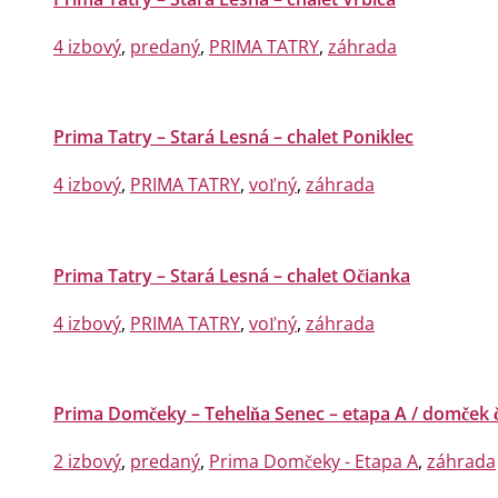
4 izbový
,
predaný
,
PRIMA TATRY
,
záhrada
Prima Tatry – Stará Lesná – chalet Poniklec
4 izbový
,
PRIMA TATRY
,
voľný
,
záhrada
Prima Tatry – Stará Lesná – chalet Očianka
4 izbový
,
PRIMA TATRY
,
voľný
,
záhrada
Prima Domčeky – Tehelňa Senec – etapa A / domček č
2 izbový
,
predaný
,
Prima Domčeky - Etapa A
,
záhrada