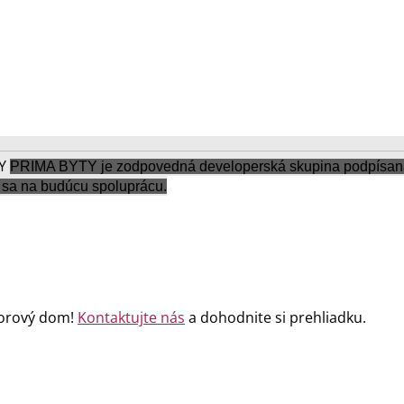
PRIMA BYTY je zodpovedná developerská skupina podpísaná 
sa na budúcu spoluprácu.
zorový dom!
Kontaktujte nás
a dohodnite si prehliadku.