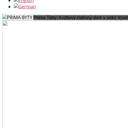
Prima Tatry: 4-izbový rodinný dom v srdci Vysok