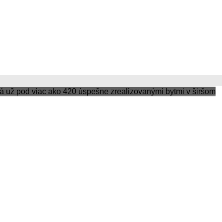
už pod viac ako 420 úspešne zrealizovanými bytmi v širšom