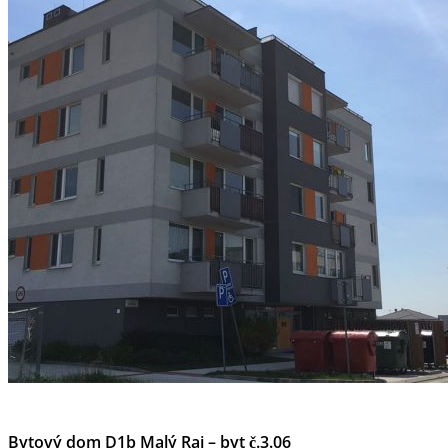
Bytový dom D1b Malý Raj – byt č.3.06