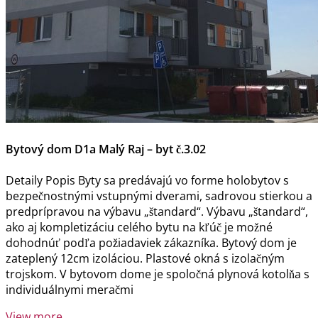
Bytový dom D1a Malý Raj – byt č.3.02
Detaily Popis Byty sa predávajú vo forme holobytov s
bezpečnostnými vstupnými dverami, sadrovou stierkou a
predprípravou na výbavu „štandard“. Výbavu „štandard“,
ako aj kompletizáciu celého bytu na kľúč je možné
dohodnúť podľa požiadaviek zákazníka. Bytový dom je
zateplený 12cm izoláciou. Plastové okná s izolačným
trojskom. V bytovom dome je spoločná plynová kotolňa s
individuálnymi meračmi
View more ...