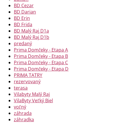
BD Cezar
BD Darian
BD Erin
BD Frida
BD Malý Raj D1a
BD Malý Raj D1b
predaný
Prima Domčeky - Etapa A
Prima Domčeky - Etapa B
Prima Domčeky - Etapa C
Prima Domčeky - Etapa D
PRIMA TATRY
rezervovaný
terasa
Vilabyty Malý Raj
VilaByty Veľký Biel
voľný
záhrada
záhradka