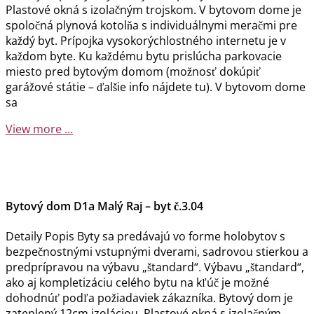
Plastové okná s izolačným trojskom. V bytovom dome je
spoločná plynová kotolňa s individuálnymi meračmi pre
každý byt. Prípojka vysokorýchlostného internetu je v
každom byte. Ku každému bytu prislúcha parkovacie
miesto pred bytovým domom (možnosť dokúpiť
garážové státie – ďalšie info nájdete tu). V bytovom dome
sa
View more ...
Bytový dom D1a Malý Raj – byt č.3.04
Detaily Popis Byty sa predávajú vo forme holobytov s
bezpečnostnými vstupnými dverami, sadrovou stierkou a
predprípravou na výbavu „štandard“. Výbavu „štandard“,
ako aj kompletizáciu celého bytu na kľúč je možné
dohodnúť podľa požiadaviek zákazníka. Bytový dom je
zateplený 12cm izoláciou. Plastové okná s izolačným