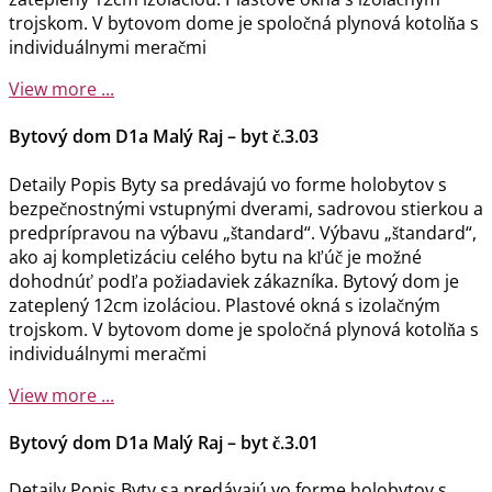
trojskom. V bytovom dome je spoločná plynová kotolňa s
individuálnymi meračmi
View more ...
Bytový dom D1a Malý Raj – byt č.3.03
Detaily Popis Byty sa predávajú vo forme holobytov s
bezpečnostnými vstupnými dverami, sadrovou stierkou a
predprípravou na výbavu „štandard“. Výbavu „štandard“,
ako aj kompletizáciu celého bytu na kľúč je možné
dohodnúť podľa požiadaviek zákazníka. Bytový dom je
zateplený 12cm izoláciou. Plastové okná s izolačným
trojskom. V bytovom dome je spoločná plynová kotolňa s
individuálnymi meračmi
View more ...
Bytový dom D1a Malý Raj – byt č.3.01
Detaily Popis Byty sa predávajú vo forme holobytov s