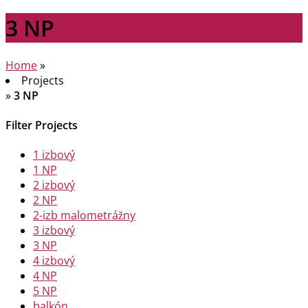
3 NP
Home
»
Projects
»
3 NP
Filter Projects
1 izbový
1 NP
2 izbový
2 NP
2-izb malometrážny
3 izbový
3 NP
4 izbový
4 NP
5 NP
balkón