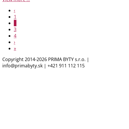
‹
1
2
3
4
›
»
Copyright 2014-2026 PRIMA BYTY s.r.o. |
info@primabyty.sk | +421 911 112 115
GDPR Ochrana osobných údajov (GDPR zákon
č. 18/2018)