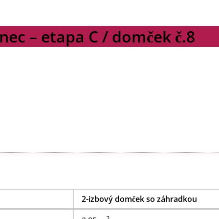
ec – etapa C / domček č.8
2-izbový domček so záhradkou
2