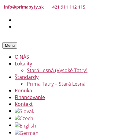
info@primabyty.sk
+421 911 112 115
Menu
O NÁS
Lokality
Stará Lesná (Vysoké Tatry)
Štandardy
Prima Tatry – Stará Lesná
Ponuka
Financovanie
Kontakt