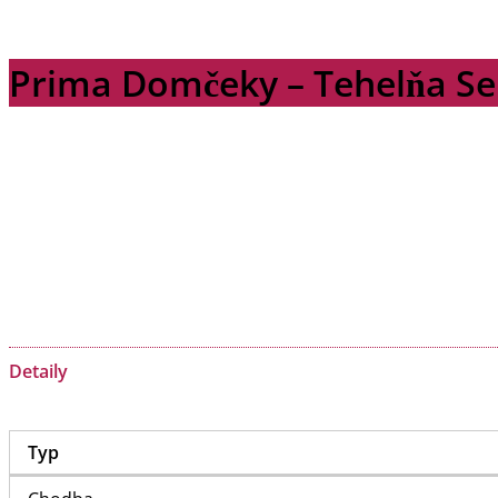
Prima Domčeky – Tehelňa Sen
Detaily
Typ