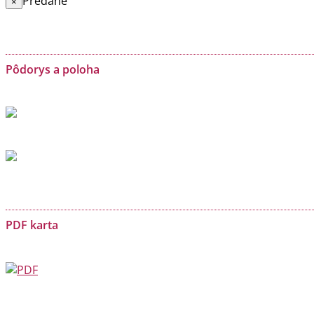
Predané
×
Pôdorys a poloha
PDF karta