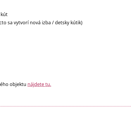
 kút
to sa vytvorí nová izba / detsky kútik)
lého objektu
nájdete tu.