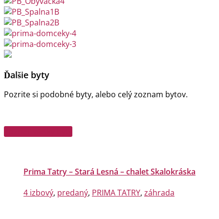
Ďalšie byty
Pozrite si podobné byty, alebo celý zoznam bytov.
Pozrieť všetky byty
Prima Tatry – Stará Lesná – chalet Skalokráska
4 izbový
,
predaný
,
PRIMA TATRY
,
záhrada