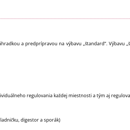
radkou a predprípravou na výbavu „štandard“. Výbavu „št
ividuálneho regulovania každej miestnosti a tým aj regulov
ladničku, digestor a sporák)