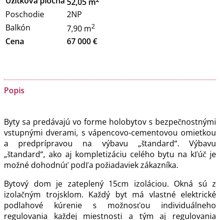
Úžitková plocha
52,05 m
Poschodie
2NP
2
Balkón
7,90 m
Cena
67 000 €
Popis
Byty sa predávajú vo forme holobytov s bezpečnostnými
vstupnými dverami, s vápencovo-cementovou omietkou
a predprípravou na výbavu „štandard“. Výbavu
„štandard“, ako aj kompletizáciu celého bytu na kľúč je
možné dohodnúť podľa požiadaviek zákazníka.
Bytový dom je zateplený 15cm izoláciou. Okná sú z
izolačným trojsklom. Každý byt má vlastné elektrické
podlahové kúrenie s možnosťou individuálneho
regulovania každej miestnosti a tým aj regulovania