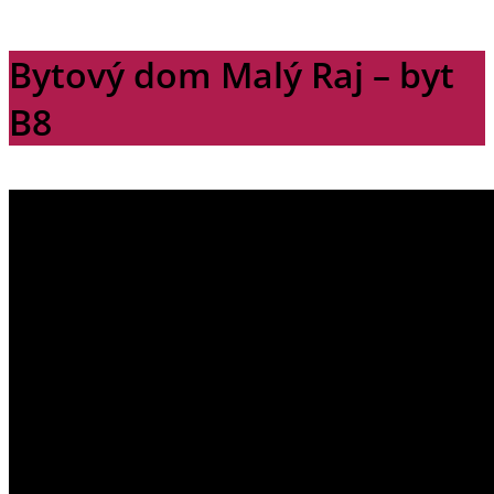
Bytový dom Malý Raj – byt
B8