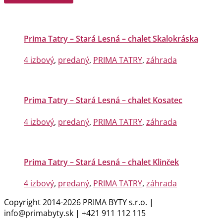
Prima Tatry – Stará Lesná – chalet Skalokráska
4 izbový
,
predaný
,
PRIMA TATRY
,
záhrada
Prima Tatry – Stará Lesná – chalet Kosatec
4 izbový
,
predaný
,
PRIMA TATRY
,
záhrada
Prima Tatry – Stará Lesná – chalet Klinček
4 izbový
,
predaný
,
PRIMA TATRY
,
záhrada
Copyright 2014-2026 PRIMA BYTY s.r.o. |
info@primabyty.sk | +421 911 112 115