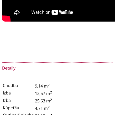
Detaily
2
Chodba
9,14 m
2
Izba
12,57 m
2
Izba
25,63 m
2
Kúpeľňa
4,71 m
2