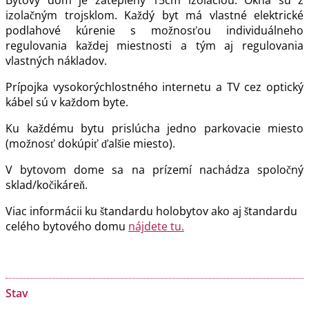
Bytový dom je zateplený 15cm izoláciou. Okná sú z
izolačným trojsklom. Každý byt má vlastné elektrické
podlahové kúrenie s možnosťou individuálneho
regulovania každej miestnosti a tým aj regulovania
vlastných nákladov.
Prípojka vysokorýchlostného internetu a TV cez optický
kábel sú v každom byte.
Ku každému bytu prislúcha jedno parkovacie miesto
(možnosť dokúpiť ďalšie miesto).
V bytovom dome sa na prízemí nachádza spoločný
sklad/kočikáreň.
Viac informácii ku štandardu holobytov ako aj štandardu
celého bytového domu
nájdete tu.
Stav