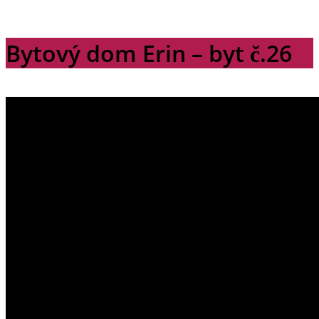
Bytový dom Erin – byt č.26