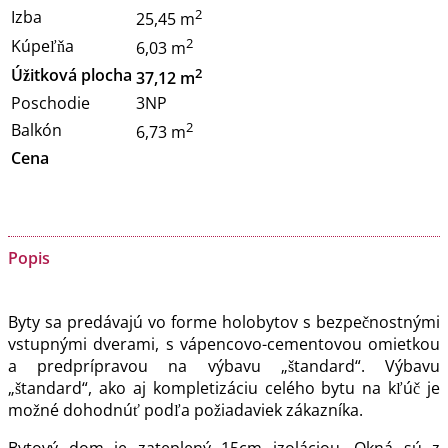
2
Izba
25,45 m
2
Kúpeľňa
6,03 m
2
Úžitková plocha
37,12 m
Poschodie
3NP
2
Balkón
6,73 m
Cena
Popis
Byty sa predávajú vo forme holobytov s bezpečnostnými
vstupnými dverami, s vápencovo-cementovou omietkou
a predprípravou na výbavu „štandard“. Výbavu
„štandard“, ako aj kompletizáciu celého bytu na kľúč je
možné dohodnúť podľa požiadaviek zákazníka.