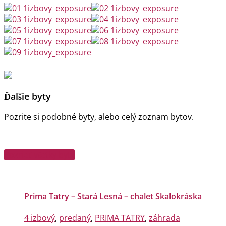
Ďalšie byty
Pozrite si podobné byty, alebo celý zoznam bytov.
Pozrieť všetky byty
Prima Tatry – Stará Lesná – chalet Skalokráska
4 izbový
,
predaný
,
PRIMA TATRY
,
záhrada