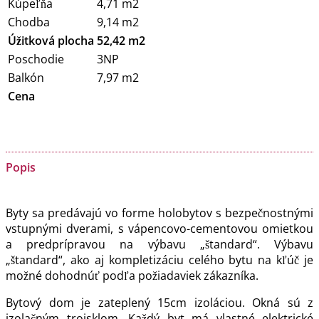
Kúpeľňa
4,71 m2
Chodba
9,14 m2
Úžitková plocha
52,42 m2
Poschodie
3NP
Balkón
7,97 m2
Cena
Popis
Byty sa predávajú vo forme holobytov s bezpečnostnými
vstupnými dverami, s vápencovo-cementovou omietkou
a predprípravou na výbavu „štandard“. Výbavu
„štandard“, ako aj kompletizáciu celého bytu na kľúč je
možné dohodnúť podľa požiadaviek zákazníka.
Bytový dom je zateplený 15cm izoláciou. Okná sú z
izolačným trojsklom. Každý byt má vlastné elektrické