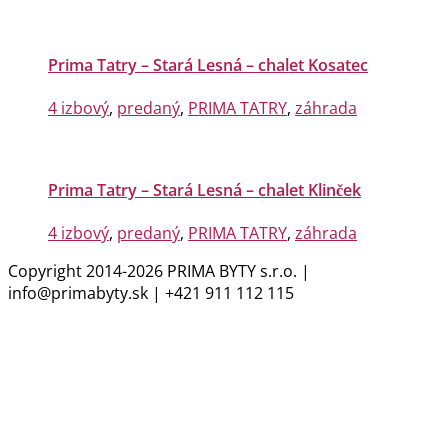
Prima Tatry – Stará Lesná – chalet Kosatec
4 izbový
,
predaný
,
PRIMA TATRY
,
záhrada
Prima Tatry – Stará Lesná – chalet Klinček
4 izbový
,
predaný
,
PRIMA TATRY
,
záhrada
Copyright 2014-2026 PRIMA BYTY s.r.o. |
info@primabyty.sk | +421 911 112 115
GDPR Ochrana osobných údajov (GDPR zákon
č. 18/2018)